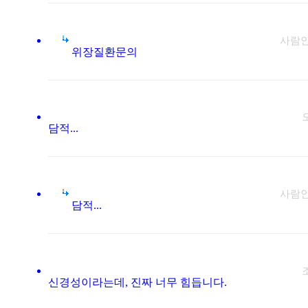
사람
위장질환문의
담적...
사람
담적...
신경성이라는데, 진짜 너무 힘듭니다.