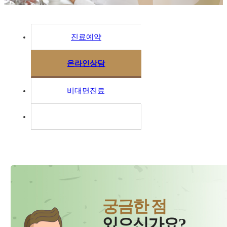
진료예약
온라인상담
비대면진료
궁금한 점
있으신가요?