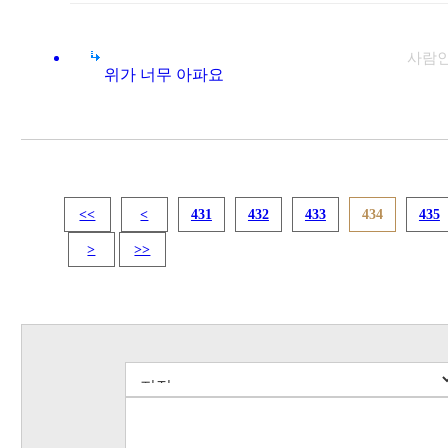
사람
위가 너무 아파요
<<
<
431
432
433
434
435
>
>>