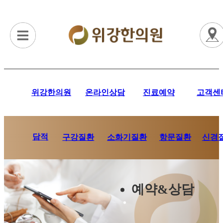
위강한의원
온라인상담
진료예약
고객센
담적
항문질환
신경
구강질환
소화기질환
예약&상담