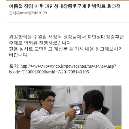
여름철 장염 이후 과민성대장증후군에 한방치료 효과적
관리자[master]
|
2018-08-29
위강한의원 수원점 서정욱 원장님께서 과민성대장증후군
주제로 인터뷰 진행하셨습니다.
잦은 설사로 고민하고 계신분 들 기사 내용 참고해보시기
바랍니다.
출처:
http://www.wowtv.co.kr/newscenter/news/view.asp?
bcode=T30001000&artid=A201708140105