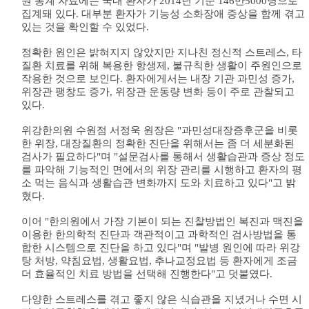
원 통계 자료에는 국내 환자가 2014년 기준 146만5000명으로
집계돼 있다. 대부분 환자가 기능성 소화장애 증상을 함께 겪고
있는 것을 확인할 수 있었다.
정확한 원인은 밝혀지지 않았지만 지나친 정신적 스트레스, 타
질환 치료를 위해 복용한 항생제, 불규칙한 생활이 주원인으로
작용한 것으로 보인다. 환자에게서는 내장 기관 과민성 증가,
위장관 팽창도 증가, 위장관 운동량 변화 등이 주로 관찰되고
있다.
위강한의원 수원점 서정욱 원장은 "과민성대장증후군을 비롯
한 위장, 대장질환의 정확한 진단을 위해서는 좀 더 세분화된
검사가 필요하다"며 "설문검사를 통해서 생활습관과 증상 정도
를 파악해 기능적인 면에서의 위장 관리를 시행하고 환자의 평
소 먹는 음식과 생활습관 변화까지 도와 치료하고 있다"고 밝
혔다.
이어 "한의원에서 가장 기본이 되는 진찰방법인 복진과 맥진을
이용한 한의학적 진단과 객관적이고 과학적인 검사방법을 통
합한 시스템으로 진단을 하고 있다"며 "발병 원인에 따라 위강
탕 처방, 약침요법, 생활요법, 추나교정요법 등 환자에게 조금
더 효율적인 치료 방법을 선택해 진행한다"고 덧붙였다.
다양한 스트레스를 겪고 좋지 않은 식습관을 지녔거나 수면 시