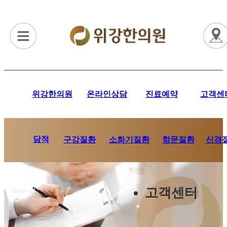
위강한의원
온라인상담
진료예약
고객센
담적
항문질환
신경
구강질환
소화기질환
고객센터