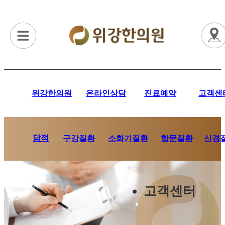
위강한의원
온라인상담
진료예약
고객센
담적
항문질환
신경
구강질환
소화기질환
고객센터