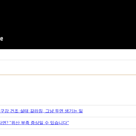
 구강 건조·설태·갈라짐, 그냥 두면 생기는 일
면? "위산 부족 증상일 수 있습니다”