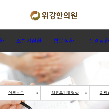
환
소화기질환
항문질환
신경질
언론보도
치료후기동영상
치료후