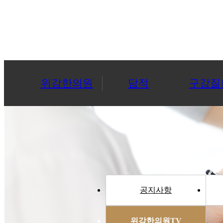
위강한의원
담적
구강질
공지사항
위강한의원TV