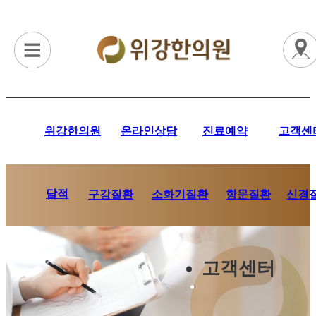
위강한의원
온라인상담
진료예약
고객센
담적
항문질환
신경
구강질환
소화기질환
고객센터