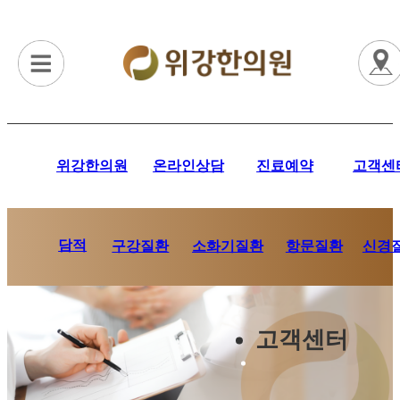
위강한의원
온라인상담
진료예약
고객센
담적
항문질환
신경
구강질환
소화기질환
고객센터