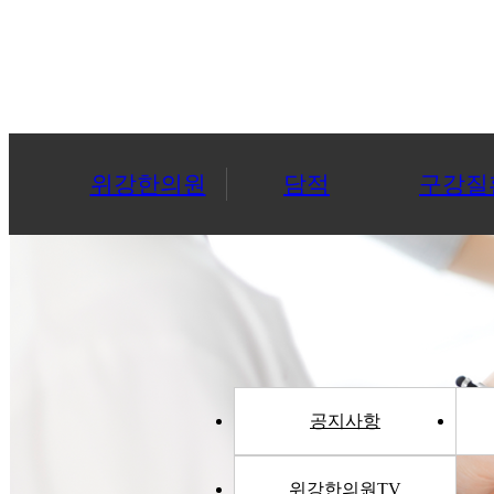
위강한의원
담적
구강질
공지사항
위강한의원TV