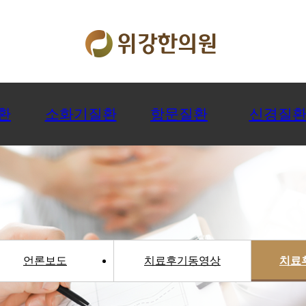
환
소화기질환
항문질환
신경질
언론보도
치료후기동영상
치료후