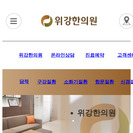
위강한의원
온라인상담
진료예약
고객센
담적
항문질환
신경
구강질환
소화기질환
위강한의원