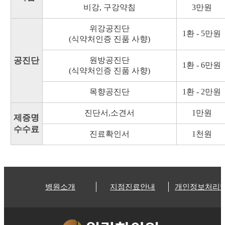
비강, 구강약침
3만원
위강공진단
1환 - 5만원
(식약처인증 진품 사향)
공진단
원방공진단
1환 - 6만원
(식약처인증 진품 사향)
목향공진단
1환 - 2만원
진단서,소견서
1만원
제증명
수수료
진료확인서
1천원
병원소개
지점진료안내
개인정보처리