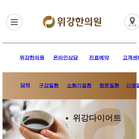
위강한의원
온라인상담
진료예약
고객센
담적
항문질환
신경
구강질환
소화기질환
위강다이어트