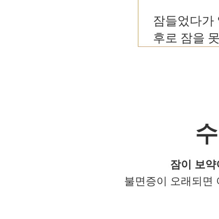
잠들었다가 
후로 잠을 못
수
잠이 보약
불면증이 오래되면 