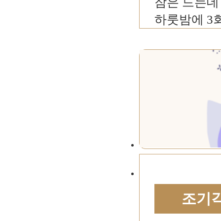
잠은 드는데
하룻밤에 3회
조기