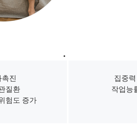
화촉진
집중력
관질환
작업능
위험도 증가