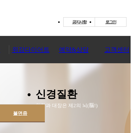
공지사항
로그인
환
위강다이어트
예약&상담
고객센터
신경질환
腦
위장과 대장은 제2의 뇌(
!)
불면증