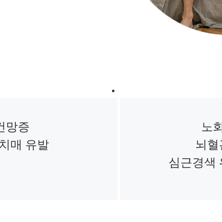
건망증
노
치매 유발
뇌혈
심근경색 