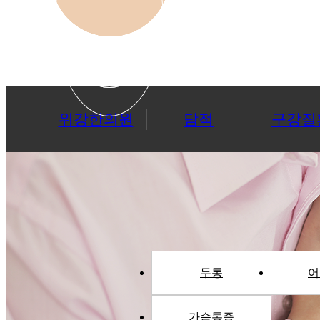
위강한의원
담적
구강질
두통
어
가슴통증