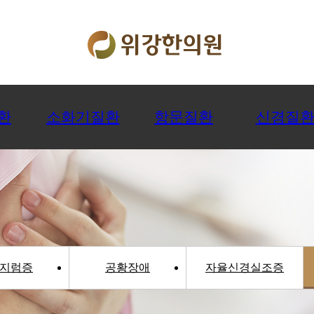
환
소화기질환
항문질환
신경질
지럼증
공황장애
자율신경실조증