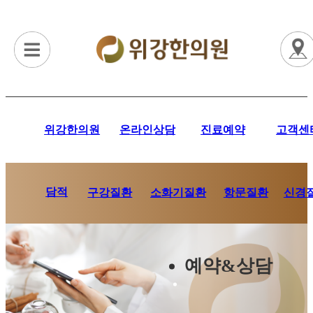
위강한의원
온라인상담
진료예약
고객센
담적
항문질환
신경
구강질환
소화기질환
예약&상담