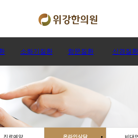
환
소화기질환
항문질환
신경질
진료예약
온라인상담
비대