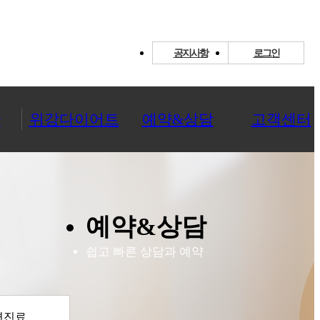
공지사항
로그인
환
위강다이어트
예약&상담
고객센터
예약&상담
쉽고 빠른 상담과 예약
면진료