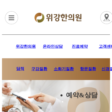
위강한의원
온라인상담
진료예약
고객센
담적
항문질환
신경
구강질환
소화기질환
예약&상담