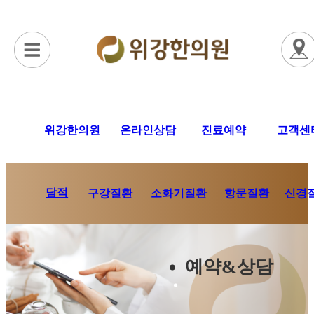
위강한의원
온라인상담
진료예약
고객센
담적
항문질환
신경
구강질환
소화기질환
예약&상담