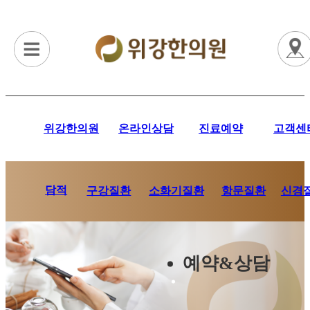
위강한의원
온라인상담
진료예약
고객센
담적
항문질환
신경
구강질환
소화기질환
예약&상담