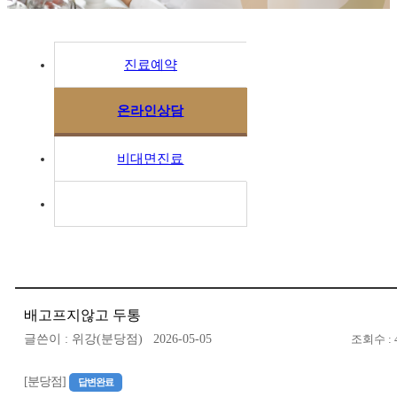
진료예약
온라인상담
비대면진료
배고프지않고 두통
글쓴이 : 위강(분당점) 2026-05-05
조회수 : 
[분당점]
답변완료