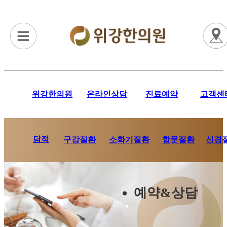
위강한의원
온라인상담
진료예약
고객센
담적
항문질환
신경
구강질환
소화기질환
예약&상담