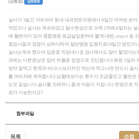
[강동점]
답변완료
설사가 3일간 겨속되어 동네 내과전문의원에서 8일간 약처방 받아
먹었으나 설사는 계속되었고 탈수현상으로 수액 2차레,8일차는 설
에 혈변까지 있어 종합병원 응급실입원하여 혈액,대변,.xray,ct 등 
종검사결과 장염이 심하다하여 일반병원 입원치료10일간 받았으
설사는계속 했으며 입원중 직장내시경 검사에서도 많이 헐었다는
외에는 다른증상은 없어 허혈증 장염으로 진단합니다.퇴원 3일차 
방약 잘먹고 흰죽과 바나나,보리차만 억는데 먹고나면 반드시 설사
를 여러차례 계속합니다.심할때보다는 횟수가 조금줄었고 혈변은 
는것 같습니다.설사를 오래하니 몸과 마음이 지칩니다.한방으로 치
료가 가능한지요?
첨부파일
목록
수정