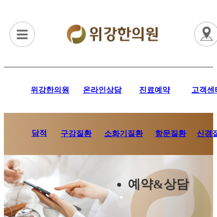
위강한의원
온라인상담
진료예약
고객센
담적
항문질환
신경
구강질환
소화기질환
예약&상담