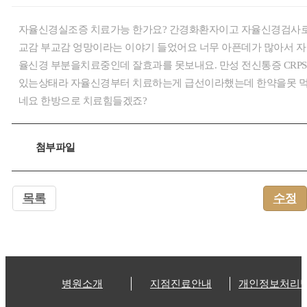
자율신경실조증 치료가능 한가요? 간경화환자이고 자율신경검사
교감 부교감 엉망이라는 이야기 들었어요 너무 아픈데가 많아서 자
율신경 부분을치료중인데 잘효과를 못보내요. 만성 전신통증 CRPS
있는상태라 자율신경부터 치료하는게 급선이라했는데 한약을못 
네요 한방으로 치료힘들겠죠?
첨부파일
목록
수정
병원소개
지점진료안내
개인정보처리