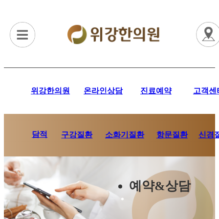
위강한의원
온라인상담
진료예약
고객센
담적
항문질환
신경
구강질환
소화기질환
예약&상담