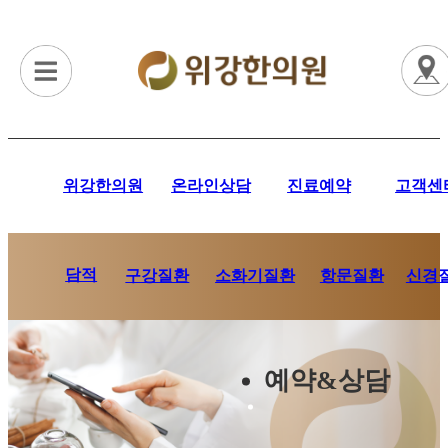
위강한의원
온라인상담
진료예약
고객센
담적
항문질환
신경
구강질환
소화기질환
예약&상담