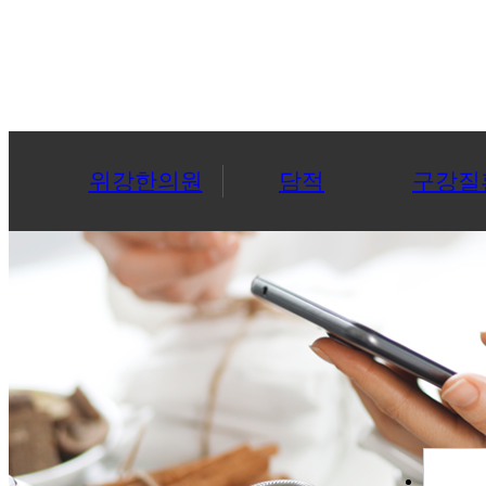
위강한의원
담적
구강질