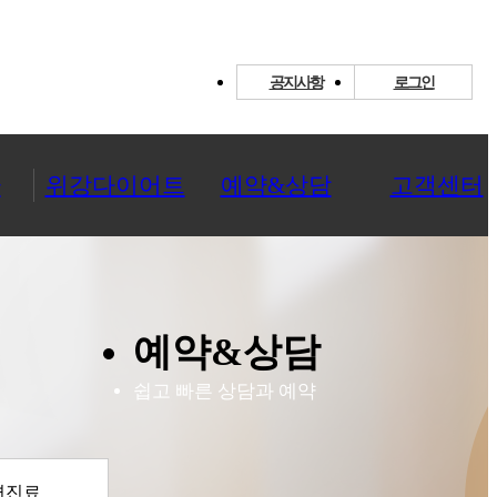
공지사항
로그인
환
위강다이어트
예약&상담
고객센터
예약&상담
쉽고 빠른 상담과 예약
면진료