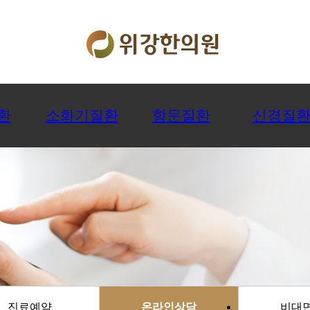
환
소화기질환
항문질환
신경질
진료예약
온라인상담
비대