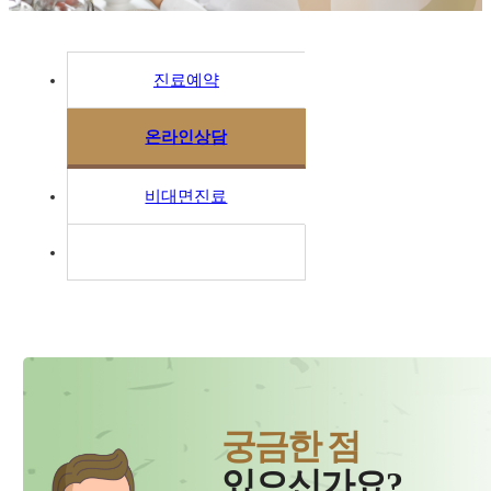
진료예약
온라인상담
비대면진료
궁금한 점
있으신가요?