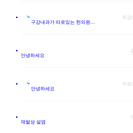
위강
구강내과가 따로있는 한의원이라 믿고 질문남깁니다..
안녕하세요
위강
안녕하세요
재발성 설염