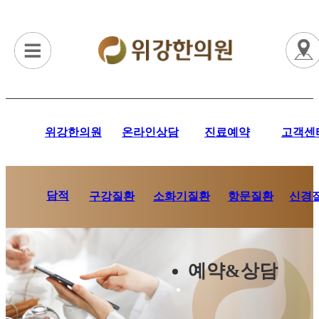
위강한의원
온라인상담
진료예약
고객센
담적
항문질환
신경
구강질환
소화기질환
예약&상담