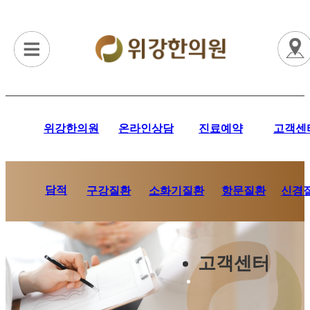
위강한의원
온라인상담
진료예약
고객센
담적
항문질환
신경
구강질환
소화기질환
고객센터