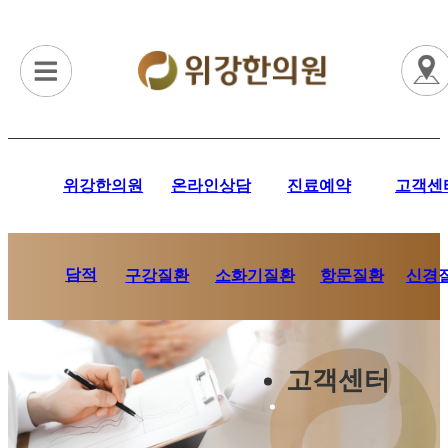
위강한의원
온라인상담
진료예약
고객센
담적
항문질환
신경
구강질환
소화기질환
고객센터