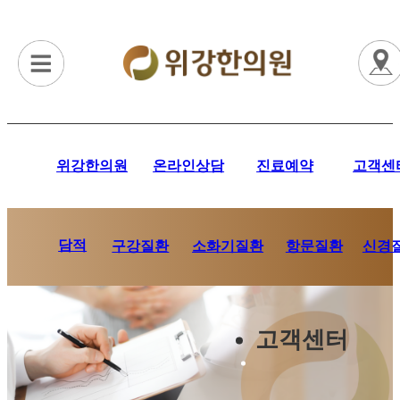
위강한의원
온라인상담
진료예약
고객센
담적
항문질환
신경
구강질환
소화기질환
고객센터