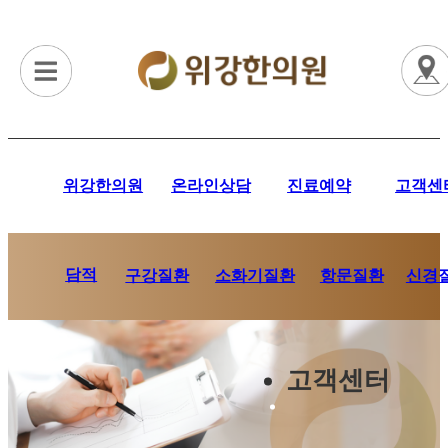
위강한의원
온라인상담
진료예약
고객센
담적
항문질환
신경
구강질환
소화기질환
고객센터