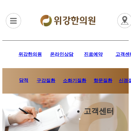
위강한의원
온라인상담
진료예약
고객센
담적
항문질환
신경
구강질환
소화기질환
고객센터