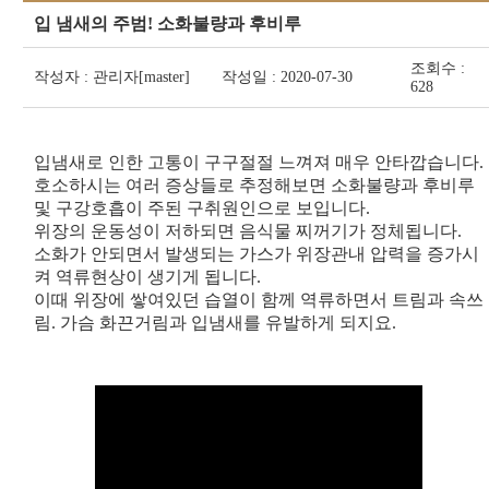
입 냄새의 주범! 소화불량과 후비루
조회수 :
작성자 : 관리자[master]
작성일 : 2020-07-30
628
입냄새로 인한 고통이 구구절절 느껴져 매우 안타깝습니다.
호소하시는 여러 증상들로 추정해보면 소화불량과 후비루
및 구강호흡이 주된 구취원인으로 보입니다.
위장의 운동성이 저하되면 음식물 찌꺼기가 정체됩니다.
소화가 안되면서 발생되는 가스가 위장관내 압력을 증가시
켜 역류현상이 생기게 됩니다.
이때 위장에 쌓여있던 습열이 함께 역류하면서 트림과 속쓰
림. 가슴 화끈거림과 입냄새를 유발하게 되지요.