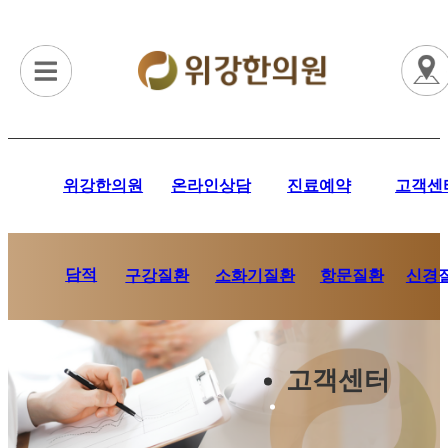
위강한의원
온라인상담
진료예약
고객센
담적
항문질환
신경
구강질환
소화기질환
고객센터