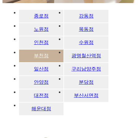
종로점
강동점
노원점
목동점
인천점
수원점
부천점
광명철산역점
일산점
구리남양주점
안양점
분당점
대전점
부산서면점
해운대점