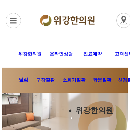
위강한의원
온라인상담
진료예약
고객센
담적
항문질환
신경
구강질환
소화기질환
위강한의원