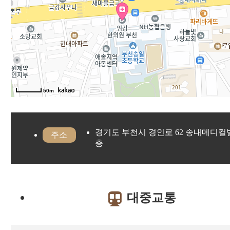
50m
경기도 부천시 경인로 62 송내메디컬빌
주소
층
대중교통