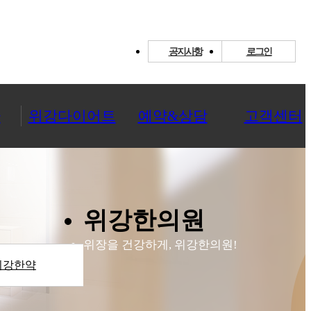
공지사항
로그인
환
위강다이어트
예약&상담
고객센터
위강한의원
위장을 건강하게, 위강한의원!
위강한약