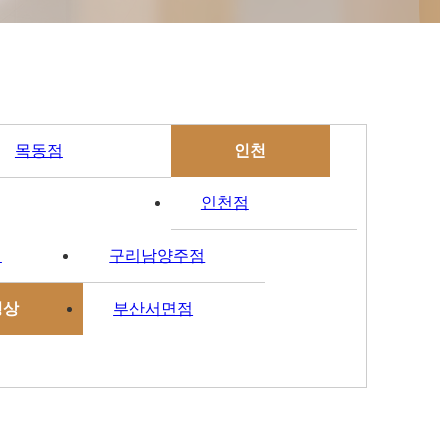
목동점
인천
인천점
점
구리남양주점
경상
부산서면점