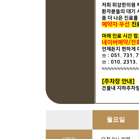
저희 위강한의원
환자분들의 대기 
좀 더 나은 진료를
예약자 우선
진
아래 진료 시간 참
네이버예약/전
언제든지 편하게 
☏
: 051. 731. 
☏ : 010. 2313.
≒≒≒≒≒≒≒≒≒≒≒≒
[주차장 안내]
건물내 지하주차장
월요일
오전 9시 30분