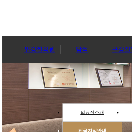
위강한의원
담적
구강질
의료진소개
전국지점안내