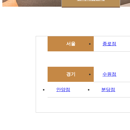
서울
종로점
경기
수원점
안양점
분당점