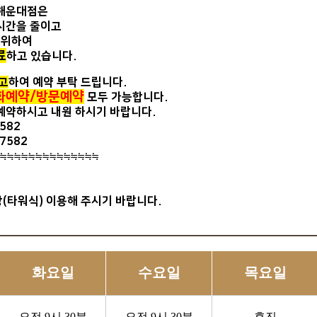
 해운대점은
시간을 줄이고
 위하여
료
하고 있습니다.
고
하여 예약 부탁 드립니다.
화예약/방문예약
모두 가능합니다.
예약하시고 내원 하시기 바랍니다.
7582
 7582
≒≒≒≒≒≒≒≒≒≒≒≒≒≒
(타워식) 이용해 주시기 바랍니다.
화요일
수요일
목요일
오전 9시 30분
오전 9시 30분
휴진