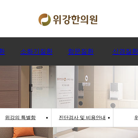
환
소화기질환
항문질환
신경질
위강의 특별함
진단검사 및 비용안내