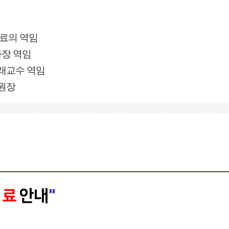
진료의 역임
과장 역임
래교수 역임
표원장
 료
안내
"