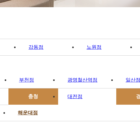
강동점
노원점
부천점
광명철산역점
일산
충청
대전점
해운대점