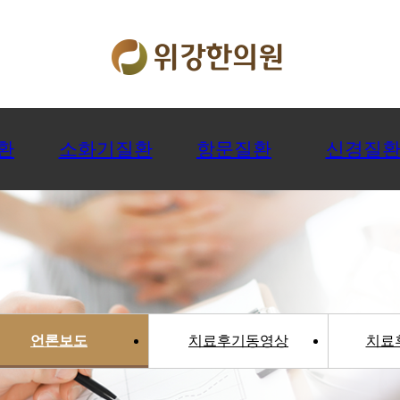
환
소화기질환
항문질환
신경질
언론보도
치료후기동영상
치료후