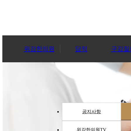
위강한의원
담적
구강질
공지사항
위강한의원TV