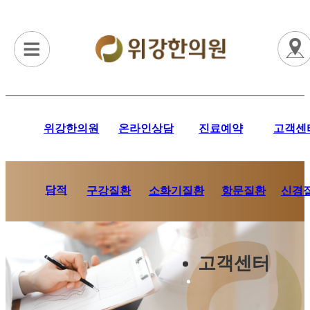
위강한의원
온라인상담
진료예약
고객센
담적
항문질환
신경
구강질환
소화기질환
고객센터